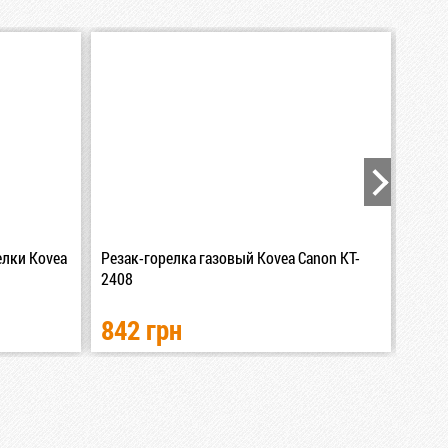
елки Kovea
Резак-горелка газовый Kovea Canon KT-
Сеточ
2408
MANT
842 грн
220