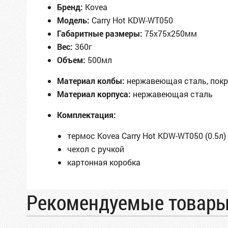
Бренд:
Kovea
Модель:
Carry Hot KDW-WT050
Габаритные размеры:
75х75х250мм
Вес:
360г
Объем:
500мл
Материал колбы:
нержавеющая сталь, пок
Материал корпуса:
нержавеющая сталь
Комплектация:
термос Kovea Carry Hot KDW-WT050 (0.5л)
чехол с ручкой
картонная коробка
Рекомендуемые товар