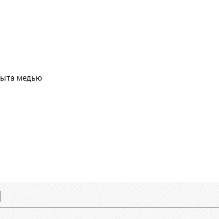
рыта медью
ы