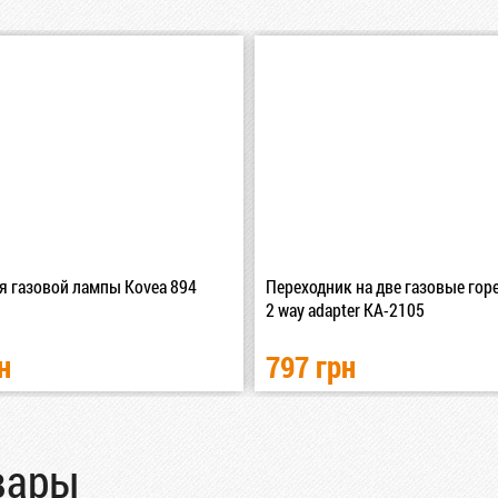
я газовой лампы Kovea 894
Переходник на две газовые гор
2 way adapter KA-2105
н
797 грн
вары