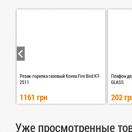
 Gas
Резак-горелка газовый Kovea Fire Bird KT-
Плафон дл
2511
GLASS
1161 грн
202 гр
Уже просмотренные то