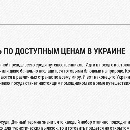
Ь ПО ДОСТУПНЫМ ЦЕНАМ В УКРАИНЕ
нной прежде всего среди путешественников. Идти в поход с кастрюл
ть или даже банально насладиться готовыми блюдами на природе. 
ются в различных странах по всему миру. И вот наконец-то Украина
иевая посуда станет настоящим помощником во время путешествия и
посуда. Данный термин значит, что каждый набор отлично подходит 
 для туристических вылазок, то и готовить придется на открытом 