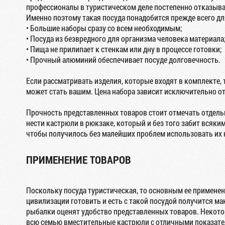
профессионалы в туристическом деле постепенно отказыва
Именно поэтому такая посуда понадобится прежде всего дл
• Большие наборы сразу со всем необходимым;
• Посуда из безвредного для организма человека материала
• Пища не прилипает к стенкам или дну в процессе готовки;
• Прочный алюминий обеспечивает посуде долговечность.
Если рассматривать изделия, которые входят в комплекте, 
может стать вашим. Цена набора зависит исключительно от 
Прочность представленных товаров стоит отмечать отдель
нести кастрюли в рюкзаке, который и без того забит всяки
чтобы получилось без малейших проблем использовать их н
ПРИМЕНЕНИЕ ТОВАРОВ
Поскольку посуда туристическая, то основным ее применен
цивилизации готовить и есть с такой посудой получится м
рыбалки оценят удобство представленных товаров. Некото
всю семью вместительные кастрюли с отличными показат