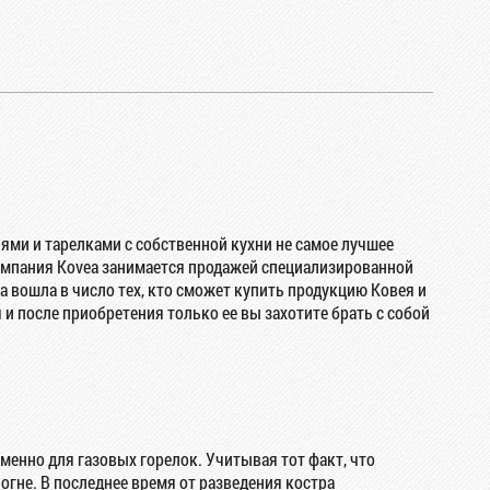
ями и тарелками с собственной кухни не самое лучшее
Компания Kovea занимается продажей специализированной
 вошла в число тех, кто сможет купить продукцию Ковея и
 после приобретения только ее вы захотите брать с собой
именно для газовых горелок. Учитывая тот факт, что
огне. В последнее время от разведения костра