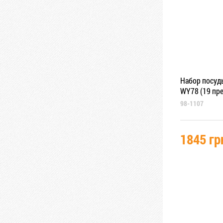
Набор посуды
WY78 (19 пр
98-1107
1845 гр