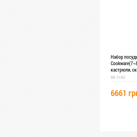
Набор посуды
Cookware(7~
кастрюли, с
98-1102
6661 гр