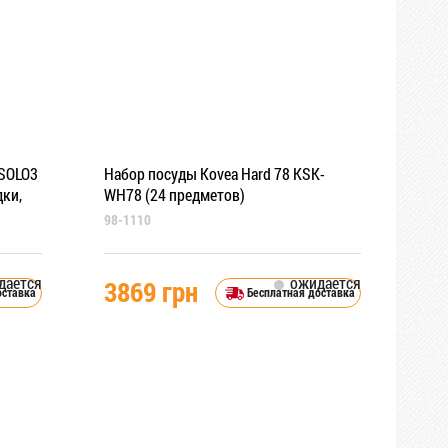
-SOLO3
Набор посуды Kovea Hard 78 KSK-
дки,
WH78 (24 предметов)
98-1110
дается
ожидается
3869 грн
оставка
Бесплатная доставка