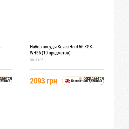
-
Набор посуды Kovea Hard 56 KSK-
WH56 (19 предметов)
98-1105
дается
ожидается
2093 грн
оставка
Бесплатная доставка