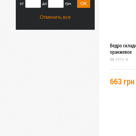
от
до
грн.
Отменить все
Ведро складн
оранжевое
98-1111-4
663 грн