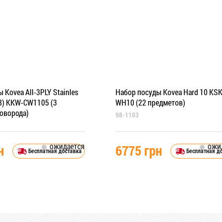
 Kovea All-3PLY Stainles
Набор посуды Kovea Hard 10 KSK
8) KKW-CW1105 (3
WH10 (22 предметов)
коворода)
98-1103
ожидается
ожи
н
6775 грн
Бесплатная доставка
Бесплатная д