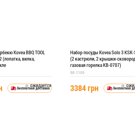
арбекю Kovea BBQ TOOL
Набор посуды Kovea Solo 3 KSK
 (лопатка, вилка,
(2 кастрюли, 2 крышки-сковоро
хле
газовая горелка KB-0707)
98-1109
ожидается
ожи
н
3384 грн
Бесплатная доставка
Бесплатная д