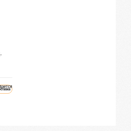
-
дается
оставка