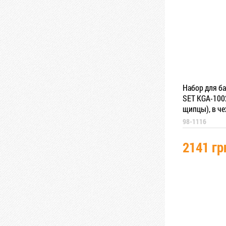
Набор для б
SET KGA-1002
щипцы), в че
98-1116
2141 гр