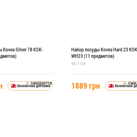
 Kovea Silver 78 KSK-
Набор посуды Kovea Hard 23 KSK
едметов)
WH23 (11 предметов)
98-1104
ожидается
ожи
н
1889 грн
Бесплатная доставка
Бесплатная д