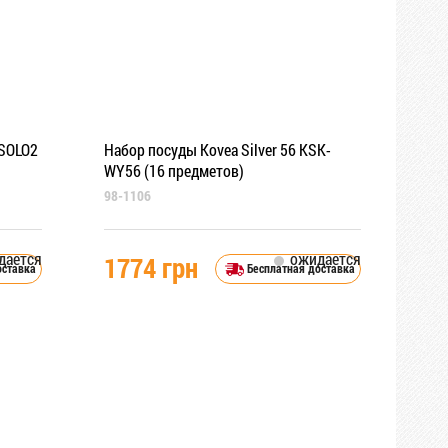
-SOLO2
Набор посуды Kovea Silver 56 KSK-
WY56 (16 предметов)
98-1106
дается
ожидается
1774 грн
оставка
Бесплатная доставка