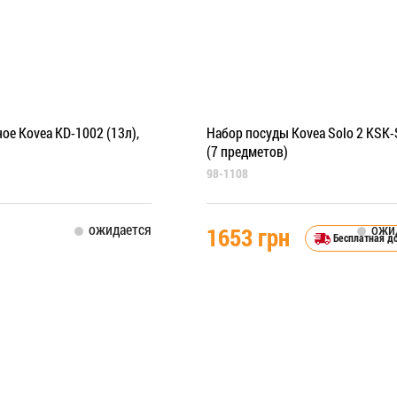
ое Kovea KD-1002 (13л),
Набор посуды Kovea Solo 2 KSK
(7 предметов)
98-1108
ожидается
ожи
1653 грн
Бесплатная д