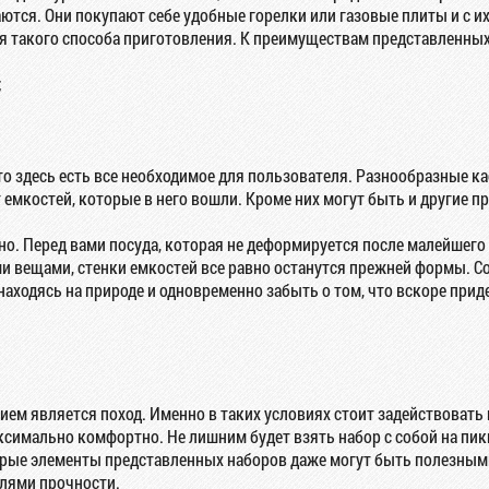
ются. Они покупают себе удобные горелки или газовые плиты и с 
я такого способа приготовления. К преимуществам представленных
;
то здесь есть все необходимое для пользователя. Разнообразные ка
емкостей, которые в него вошли. Кроме них могут быть и другие п
но. Перед вами посуда, которая не деформируется после малейшего
ми вещами, стенки емкостей все равно останутся прежней формы. С
аходясь на природе и одновременно забыть о том, что вскоре прид
ием является поход. Именно в таких условиях стоит задействовать
аксимально комфортно. Не лишним будет взять набор с собой на пи
рые элементы представленных наборов даже могут быть полезными 
елями прочности.