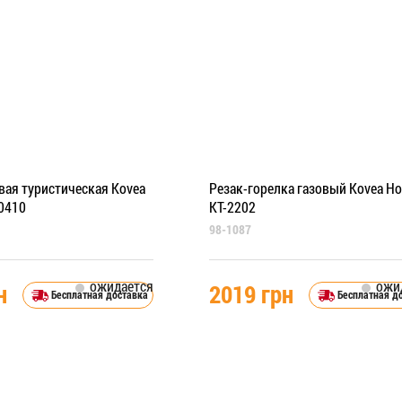
вая туристическая Kovea
Резак-горелка газовый Kovea Ho
-0410
KT-2202
98-1087
ожидается
ожи
н
2019 грн
Бесплатная доставка
Бесплатная д