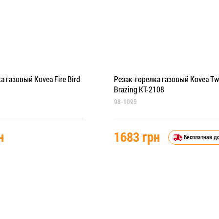
а газовый Kovea Fire Bird
Резак-горелка газовый Kovea Tw
Brazing KT-2108
98-1095
н
1683 грн
Бесплатная д