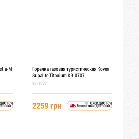
stia-М
Горелка газовая туристическая Kovea
Supalite Titanium KB-0707
98-1037
дается
ожидается
2259 грн
оставка
Бесплатная доставка