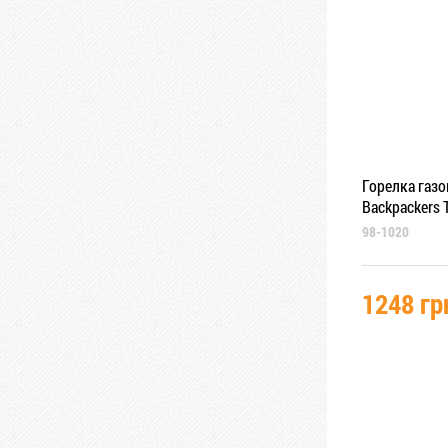
Горелка газо
Backpackers 
98-1020
1248 гр