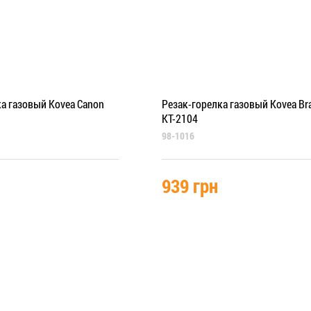
а газовый Kovea Canon
Резак-горелка газовый Kovea Br
KT-2104
98-1016
939 грн