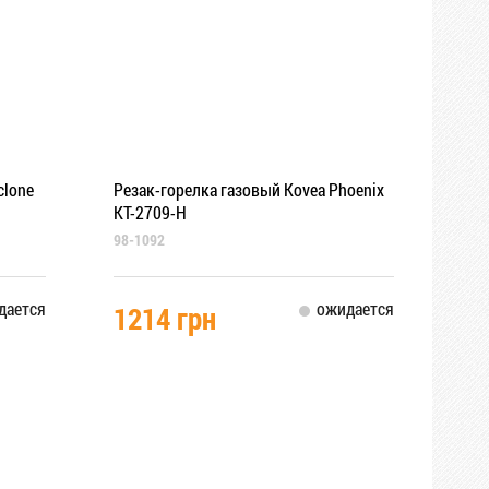
clone
Резак-горелка газовый Kovea Phoenix
KT-2709-H
98-1092
дается
ожидается
1214 грн