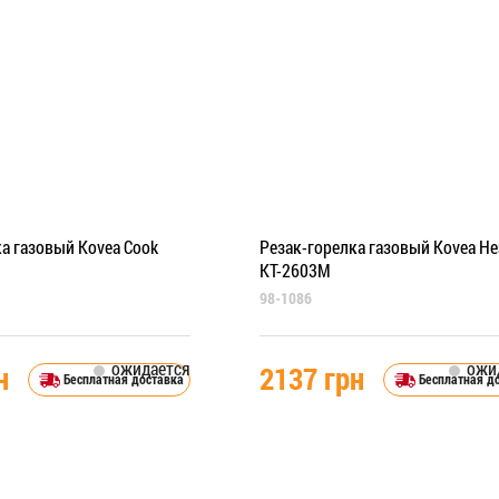
а газовый Kovea Cook
Резак-горелка газовый Kovea He
KT-2603M
98-1086
ожидается
ожи
н
2137 грн
Бесплатная доставка
Бесплатная д