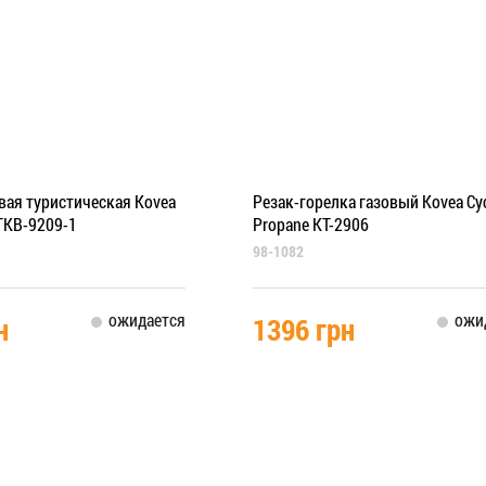
вая туристическая Kovea
Резак-горелка газовый Kovea Cy
TKB-9209-1
Propane KT-2906
98-1082
ожидается
ожи
н
1396 грн