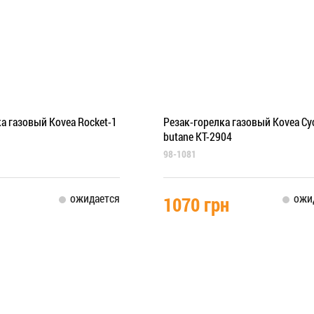
а газовый Kovea Rocket-1
Резак-горелка газовый Kovea Cy
butane KT-2904
98-1081
ожидается
ожи
1070 грн