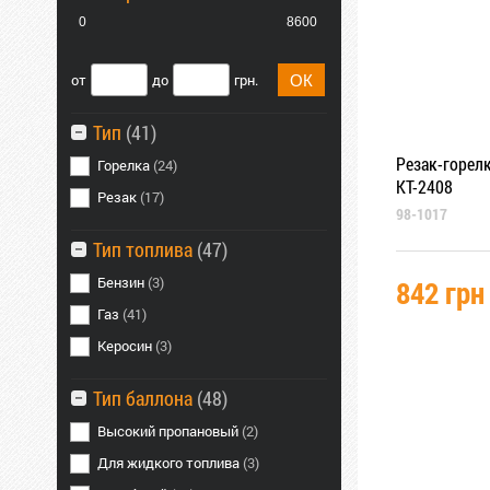
0
8600
от
до
грн.
Тип
(41)
Резак-горелк
Горелка
(24)
KT-2408
Резак
(17)
98-1017
Тип топлива
(47)
Бензин
(3)
842 грн
Газ
(41)
Керосин
(3)
Тип баллона
(48)
Высокий пропановый
(2)
Для жидкого топлива
(3)