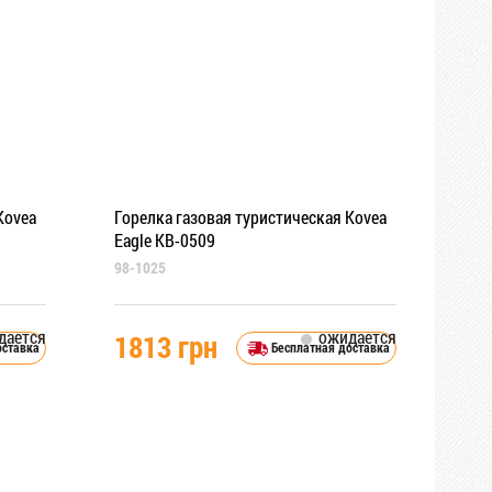
Kovea
Горелка газовая туристическая Kovea
Eagle KB-0509
98-1025
дается
ожидается
1813 грн
оставка
Бесплатная доставка