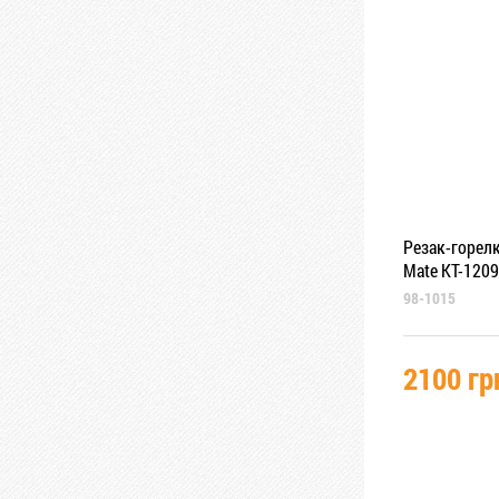
Резак-горелк
Mate KT-1209
98-1015
2100 гр