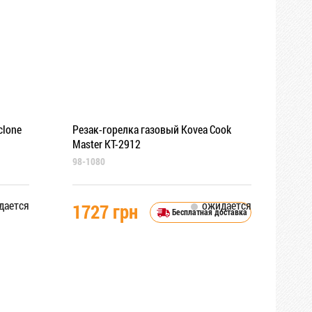
clone
Резак-горелка газовый Kovea Cook
Master KT-2912
98-1080
дается
ожидается
1727 грн
Бесплатная доставка