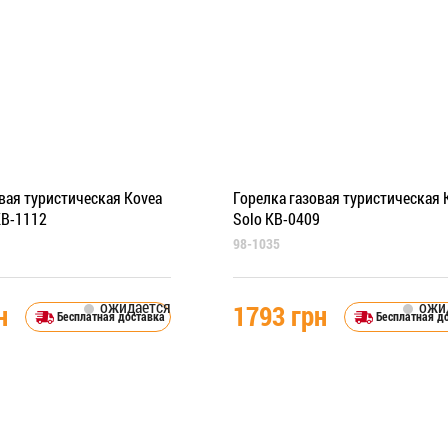
вая туристическая Kovea
Горелка газовая туристическая 
KB-1112
Solo KB-0409
98-1035
ожидается
ожи
н
1793 грн
Бесплатная доставка
Бесплатная д