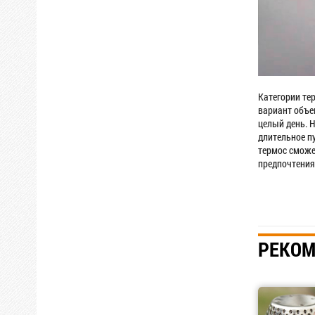
Категории те
вариант объем
целый день. 
длительное п
термос сможе
предпочтения
РЕКОМ