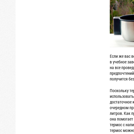
Если же вас 
в учебное зав
на все провед
предпочтений
получится бе
Поскольку те
использовать
достаточное 
очередном пр
литров. Как 
она помогает 
термос с напи
термос можно