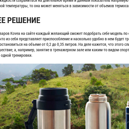
жидкости сохраниться на длительное время и данный показатель напрямую 
ой температуры, то она может меняться в зависимости от объемов термоса 
Е РЕШЕНИЕ
оваров Kovea на сайте каждый желающий сможет подобрать себе модель по 
 что из себя представляет приспособление и насколько удобно в нем будет
становиться на объеме от 0,2 до 0,35 литров. На деле кажется, что этого с
шествие, а, например, занятие в тренажерном зале или каким-то видом спор
 одной тренировки.