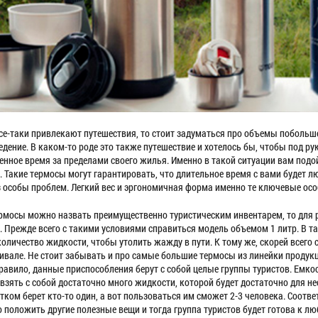
все-таки привлекают путешествия, то стоит задуматься про объемы побольше
едение. В каком-то роде это также путешествие и хотелось бы, чтобы под р
енное время за пределами своего жилья. Именно в такой ситуации вам подой
. Такие термосы могут гарантировать, что длительное время с вами будет 
з особы проблем. Легкий вес и эргономичная форма именно те ключевые ос
рмосы можно назвать преимущественно туристическим инвентарем, то для ре
. Прежде всего с такими условиями справиться модель объемом 1 литр. В та
количество жидкости, чтобы утолить жажду в пути. К тому же, скорей всего
ивале. Не стоит забывать и про самые большие термосы из линейки продукци
правило, данные приспособления берут с собой целые группы туристов. Емко
взять с собой достаточно много жидкости, которой будет достаточно для нес
тком берет кто-то один, а вот пользоваться им сможет 2-3 человека. Соотве
 положить другие полезные вещи и тогда группа туристов будет готова к лю