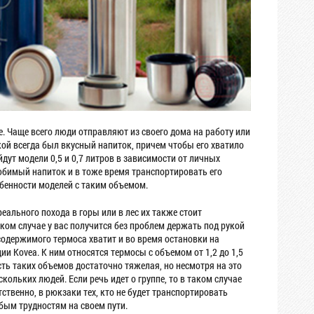
. Чаще всего люди отправляют из своего дома на работу или
укой всегда был вкусный напиток, причем чтобы его хватило
дут модели 0,5 и 0,7 литров в зависимости от личных
любимый напиток и в тоже время транспортировать его
обенности моделей с таким объемом.
ального похода в горы или в лес их также стоит
ком случае у вас получится без проблем держать под рукой
 содержимого термоса хватит и во время остановки на
и Kovea. К ним относятся термосы с объемом от 1,2 до 1,5
сть таких объемов достаточно тяжелая, но несмотря на это
кольких людей. Если речь идет о группе, то в таком случае
тственно, в рюкзаки тех, кто не будет транспортировать
бым трудностям на своем пути.